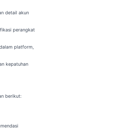
n detail akun
ifikasi perangkat
 dalam platform,
uan kepatuhan
n berikut:
omendasi