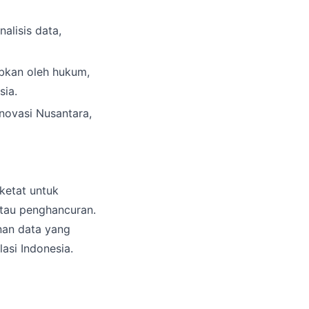
alisis data,
bkan oleh hukum,
sia.
Inovasi Nusantara,
ketat untuk
atau penghancuran.
nan data yang
asi Indonesia.