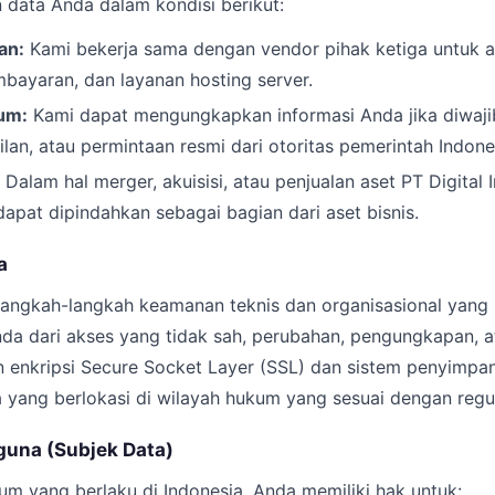
data Anda dalam kondisi berikut:
an:
Kami bekerja sama dengan vendor pihak ketiga untuk an
ayaran, dan layanan hosting server.
um:
Kami dapat mengungkapkan informasi Anda jika diwaji
lan, atau permintaan resmi dari otoritas pemerintah Indone
Dalam hal merger, akuisisi, atau penjualan aset PT Digital 
apat dipindahkan sebagai bagian dari aset bisnis.
a
angkah-langkah keamanan teknis dan organisasional yang 
nda dari akses yang tidak sah, perubahan, pengungkapan, 
enkripsi Secure Socket Layer (SSL) dan sistem penyimpa
 yang berlokasi di wilayah hukum yang sesuai dengan regul
guna (Subjek Data)
m yang berlaku di Indonesia, Anda memiliki hak untuk: