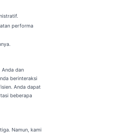
stratif.
katan performa
nnya.
t Anda dan
da berinteraksi
isien. Anda dapat
tasi beberapa
tiga. Namun, kami