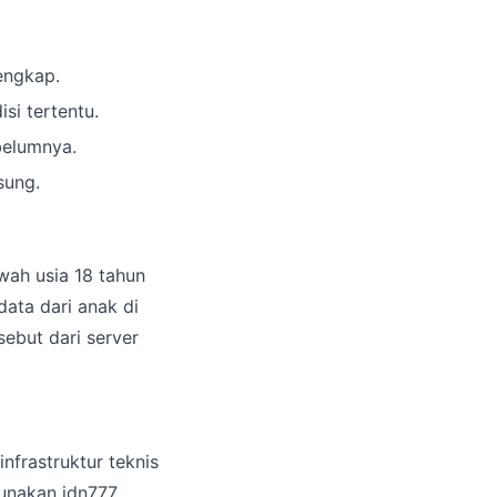
engkap.
si tertentu.
belumnya.
sung.
wah usia 18 tahun
ata dari anak di
ebut dari server
nfrastruktur teknis
unakan idn777,