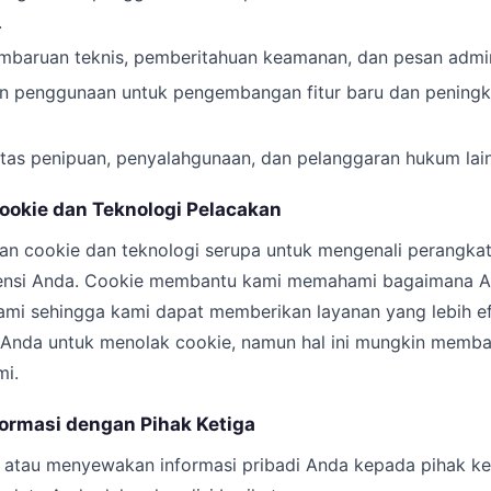
.
baruan teknis, pemberitahuan keamanan, dan pesan admini
en penggunaan untuk pengembangan fitur baru dan pening
tas penipuan, penyalahgunaan, dan pelanggaran hukum lai
ookie dan Teknologi Pelacakan
n cookie dan teknologi serupa untuk mengenali perangka
ensi Anda. Cookie membantu kami memahami bagaimana An
ami sehingga kami dapat memberikan layanan yang lebih ef
Anda untuk menolak cookie, namun hal ini mungkin memba
mi.
ormasi dengan Pihak Ketiga
l atau menyewakan informasi pribadi Anda kepada pihak ke