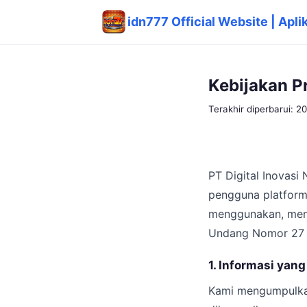
idn777 Official Website | Apl
Kebijakan Pr
Terakhir diperbarui: 
PT Digital Inovas
pengguna platform
menggunakan, meny
Undang Nomor 27 T
1. Informasi ya
Kami mengumpulkan