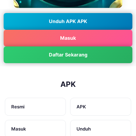
Unduh APK APK
Masuk
Daftar Sekarang
APK
Resmi
APK
Masuk
Unduh