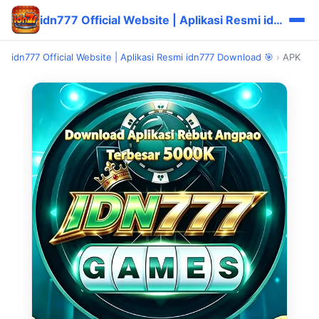
idn777 Official Website | Aplikasi Resmi idn777 Download 🎯
idn777 Official Website | Aplikasi Resmi idn777 Download 🎯
›
APK