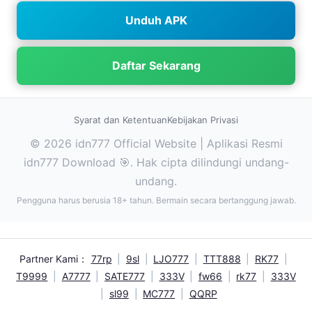
Unduh APK
Daftar Sekarang
Syarat dan Ketentuan
Kebijakan Privasi
© 2026 idn777 Official Website | Aplikasi Resmi
idn777 Download 🎯. Hak cipta dilindungi undang-
undang.
Pengguna harus berusia 18+ tahun. Bermain secara bertanggung jawab.
Partner Kami：
77rp
|
9sl
|
LJO777
|
TTT888
|
RK77
|
T9999
|
A7777
|
SATE777
|
333V
|
fw66
|
rk77
|
333V
|
sl99
|
MC777
|
QQRP