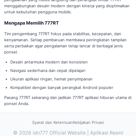
menggabungkan desain modern dengan kinerja yang dioptimalkan
untuk kebutuhan pengguna mobile.
Mengapa Memilih 777RT
Tim pengembang 777RT fokus pada stabilitas, kecepatan, dan
kenyamanan. Setiap pembaruan membawa peningkatan tampilan
serta perbaikan agar pengalaman tetap lancar di berbagai jenis
ponsel.
Desain antarmuka modern dan konsisten
Navigasi sederhana dan cepat dipelajari
Ukuran aplikasi ringan, hemat penyimpanan
Kompatibel dengan banyak perangkat Android populer
Pasang 777RT sekarang dan jadikan 777RT aplikasi hiburan utama di
ponsel Anda.
Syarat dan Ketentuan
Kebijakan Privasi
© 2026 idn777 Official Website | Aplikasi Resmi