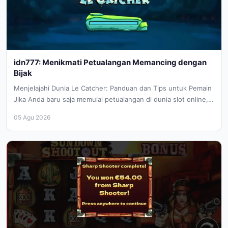
idn777: Menikmati Petualangan Memancing dengan
Bijak
Menjelajahi Dunia Le Catcher: Panduan dan Tips untuk Pemain
Jika Anda baru saja memulai petualangan di dunia slot online,
Le...
05 Agu 2026