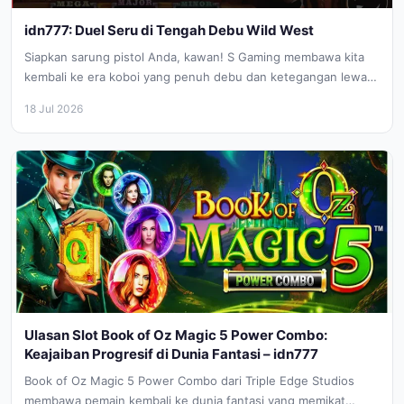
idn777: Duel Seru di Tengah Debu Wild West
Siapkan sarung pistol Anda, kawan! S Gaming membawa kita
kembali ke era koboi yang penuh debu dan ketegangan lewat
slot...
18 Jul 2026
Ulasan Slot Book of Oz Magic 5 Power Combo:
Keajaiban Progresif di Dunia Fantasi – idn777
Book of Oz Magic 5 Power Combo dari Triple Edge Studios
membawa pemain kembali ke dunia fantasi yang memikat