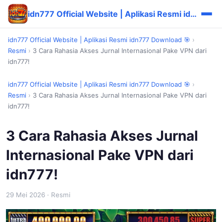
idn777 Official Website | Aplikasi Resmi idn777 Download 🎯
idn777 Official Website | Aplikasi Resmi idn777 Download 🎯
›
Resmi
›
3 Cara Rahasia Akses Jurnal Internasional Pake VPN dari
idn777!
idn777 Official Website | Aplikasi Resmi idn777 Download 🎯
›
Resmi
›
3 Cara Rahasia Akses Jurnal Internasional Pake VPN dari
idn777!
3 Cara Rahasia Akses Jurnal
Internasional Pake VPN dari
idn777!
29 Mei 2026
· Resmi