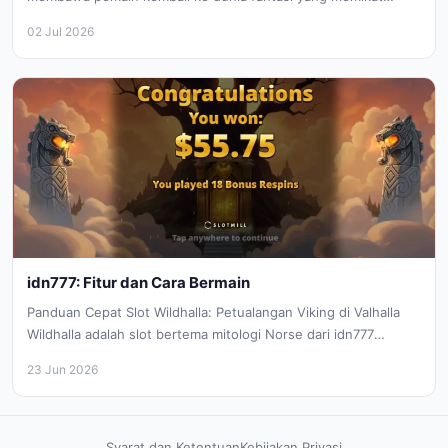
dengan...
02 Jul 2026
idn777: Fitur dan Cara Bermain
Panduan Cepat Slot Wildhalla: Petualangan Viking di Valhalla
Wildhalla adalah slot bertema mitologi Norse dari idn777
Slotmill yang membawa pemain...
23 Jun 2026
Syarat dan Ketentuan
Kebijakan Privasi